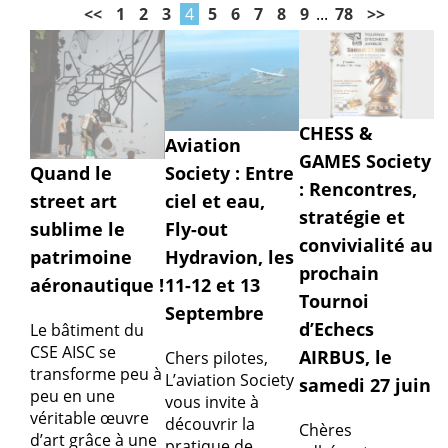
<<
1
2
3
4
5
6
7
8
9
...
78
>>
CHESS &
Aviation
GAMES Society
Society : Entre
Quand le
: Rencontres,
ciel et eau,
street art
stratégie et
Fly-out
sublime le
convivialité au
Hydravion, les
patrimoine
prochain
11-12 et 13
aéronautique !
Tournoi
Septembre
d’Echecs
Le bâtiment du
CSE AISC se
AIRBUS, le
Chers pilotes,
transforme peu à
L’aviation Society
samedi 27 juin
peu en une
vous invite à
véritable œuvre
découvrir la
Chères
d’art grâce à une
pratique de