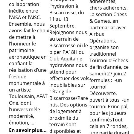
adhérentes,
collaboration
l’hydravion à
chers adhérents,
inédite entre
Biscarrosse, du
La section Chess
l’AISA et l’AISC.
11 au 13
& Games, en
Ensemble, nous
Septembre.
partenariat avec
avons fait le choix
Rejoignons nous
Airbus
de mettre à
au terrain de
Opérations,
l’honneur le
Biscarrosse où le
organise son
patrimoine
piper PA18H du
traditionnel
aéronautique en
Club Aquitaine
Tournoi d’Echecs
confiant la
hydravions nous
de fin d’année, ce
réalisation d’une
attend pour
samedi 27 juin.2
fresque
effectuer des vols
formules : -un
monumentale à
inoubliables sur
tournoi
un artiste
l’étang de
Découverte,
Toulousain, AFAT
Biscarrosse/Pare
ouvert à tous -un
One, dont
ntis. Des options
tournoi Principal,
l’univers mêle
de logement à
pour les joueurs
modernité,
proximité du
confirmésTout
émotion, ...
terrain sont
cela en 7 rondes,
En savoir plus...
disponibles et
une partie durant