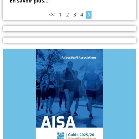
En savoir plus...
<<
1
2
3
4
5