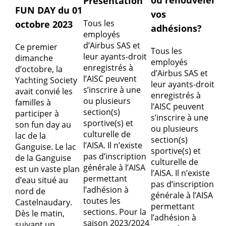
ou renouveler
Présentation
FUN DAY du 01
vos
Tous les
octobre 2023
adhésions?
employés
d’Airbus SAS et
Ce premier
Tous les
leur ayants-droit
dimanche
employés
enregistrés à
d’octobre, la
d’Airbus SAS et
l’AISC peuvent
Yachting Society
leur ayants-droit
s’inscrire à une
avait convié les
enregistrés à
ou plusieurs
familles à
l’AISC peuvent
section(s)
participer à
s’inscrire à une
sportive(s) et
son fun day au
ou plusieurs
culturelle de
lac de la
section(s)
l’AISA. Il n’existe
Ganguise. Le lac
sportive(s) et
pas d’inscription
de la Ganguise
culturelle de
générale à l’AISA
est un vaste plan
l’AISA. Il n’existe
permettant
d’eau situé au
pas d’inscription
l’adhésion à
nord de
générale à l’AISA
toutes les
Castelnaudary.
permettant
sections. Pour la
Dès le matin,
l’adhésion à
saison 2023/2024
suivant un