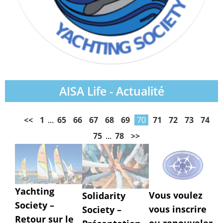
AISA Life - Actualité
<<
1
...
65
66
67
68
69
70
71
72
73
74
75
...
78
>>
Yachting
Vous voulez
Solidarity
Society –
vous inscrire
Society –
Retour sur le