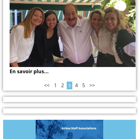
En savoir plus...
<<
1
2
4
5
>>
3