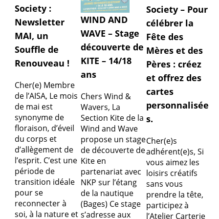
Society :
Society – Pour
WIND AND
Newsletter
célébrer la
WAVE – Stage
MAI, un
Fête des
découverte de
Souffle de
Mères et des
KITE – 14/18
Renouveau !
Pères : créez
ans
et offrez des
Cher(e) Membre
cartes
de l’AISA, Le mois
Chers Wind &
personnalisée
de mai est
Wavers, La
synonyme de
Section Kite de la
s.
floraison, d’éveil
Wind and Wave
du corps et
propose un stage
Cher(e)s
d’allègement de
de découverte de
adhérent(e)s, Si
l’esprit. C’est une
Kite en
vous aimez les
période de
partenariat avec
loisirs créatifs
transition idéale
NKP sur l’étang
sans vous
pour se
de la nautique
prendre la tête,
reconnecter à
(Bages) Ce stage
participez à
soi, à la nature et
s’adresse aux
l’Atelier Carterie