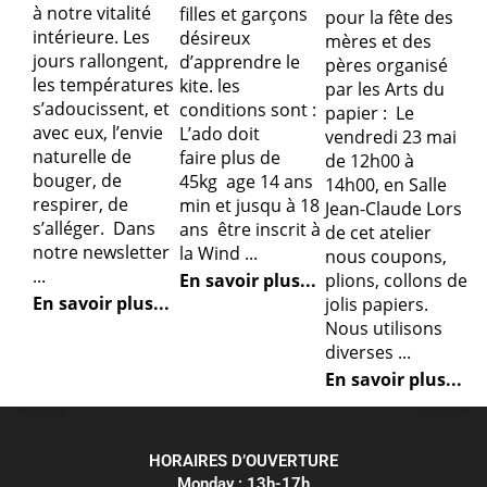
à notre vitalité
filles et garçons
pour la fête des
intérieure. Les
désireux
mères et des
jours rallongent,
d’apprendre le
pères organisé
les températures
kite. les
par les Arts du
s’adoucissent, et
conditions sont :
papier : Le
avec eux, l’envie
L’ado doit
vendredi 23 mai
naturelle de
faire plus de
de 12h00 à
bouger, de
45kg age 14 ans
14h00, en Salle
respirer, de
min et jusqu à 18
Jean-Claude Lors
s’alléger. Dans
ans être inscrit à
de cet atelier
notre newsletter
la Wind ...
nous coupons,
...
plions, collons de
En savoir plus...
En savoir plus...
jolis papiers.
Nous utilisons
diverses ...
En savoir plus...
HORAIRES D’OUVERTURE
Monday : 13h-17h