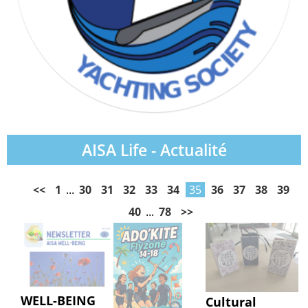
AISA Life - Actualité
<<
1
...
30
31
32
33
34
35
36
37
38
39
40
...
78
>>
WELL-BEING
Cultural