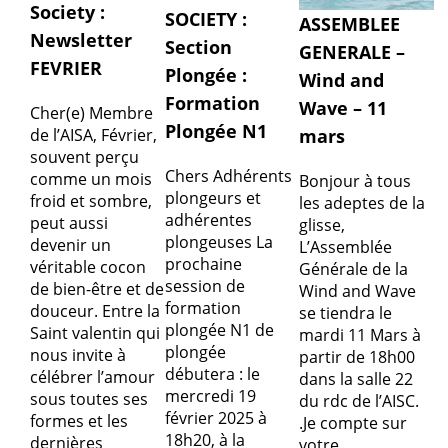
Society :
SOCIETY :
ASSEMBLEE
Newsletter
Section
GENERALE –
FEVRIER
Plongée :
Wind and
Formation
Wave – 11
Cher(e) Membre
Plongée N1
mars
de l’AISA, Février,
souvent perçu
Chers Adhérents
comme un mois
Bonjour à tous
plongeurs et
froid et sombre,
les adeptes de la
adhérentes
peut aussi
glisse,
plongeuses La
devenir un
L’Assemblée
prochaine
véritable cocon
Générale de la
session de
de bien-être et de
Wind and Wave
formation
douceur. Entre la
se tiendra le
plongée N1 de
Saint valentin qui
mardi 11 Mars à
plongée
nous invite à
partir de 18h00
débutera : le
célébrer l’amour
dans la salle 22
mercredi 19
sous toutes ses
du rdc de l’AISC.
février 2025 à
formes et les
.Je compte sur
18h20, à la
dernières
votre