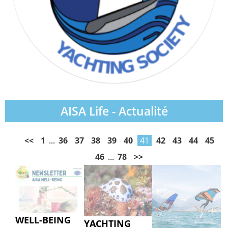
AISA Life - Actualité
<<
1
...
36
37
38
39
40
41
42
43
44
45
46
...
78
>>
WELL-BEING
YACHTING