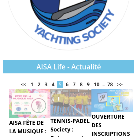
AISA Life - Actualité
<<
1
2
3
4
5
6
7
8
9
10
...
78
>>
OUVERTURE
TENNIS-PADEL
AISA FÊTE DE
DES
Society :
LA MUSIQUE :
INSCRIPTIONS