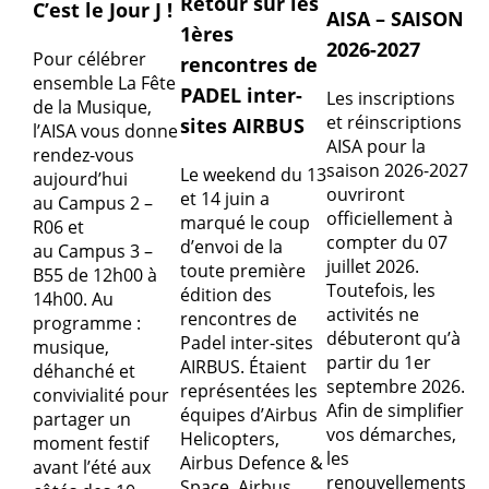
Retour sur les
C’est le Jour J !
AISA – SAISON
1ères
2026-2027
Pour célébrer
rencontres de
ensemble La Fête
PADEL inter-
Les inscriptions
de la Musique,
et réinscriptions
sites AIRBUS
l’AISA vous donne
AISA pour la
rendez-vous
saison 2026-2027
Le weekend du 13
aujourd’hui
ouvriront
et 14 juin a
au Campus 2 –
officiellement à
marqué le coup
R06 et
compter du 07
d’envoi de la
au Campus 3 –
juillet 2026.
toute première
B55 de 12h00 à
Toutefois, les
édition des
14h00. Au
activités ne
rencontres de
programme :
débuteront qu’à
Padel inter-sites
musique,
partir du 1er
AIRBUS. Étaient
déhanché et
septembre 2026.
représentées les
convivialité pour
Afin de simplifier
équipes d’Airbus
partager un
vos démarches,
Helicopters,
moment festif
les
Airbus Defence &
avant l’été aux
renouvellements
Space, Airbus