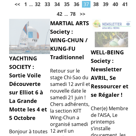
<<
1
...
32
33
34
35
36
37
38
39
40
41
42
...
78
>>
MARTIAL ARTS
Society :
WING-CHUN /
KUNG-FU
WELL-BEING
Traditionnel
YACHTING
Society :
SOCIETY :
Newsletter
Retour sur le
Sortie Voile
stage Chi-Sao du
AVRIL, Se
Découverte
samedi 12 avril et
Ressourcer et
nouvelle date le
sur Elliot 6 à
se Régaler !
samedi 21 juin !
La Grande
Chers adhérents,
Cher(e) Membre
Motte les 4 et
la section KFT
de l’AISA, Le
Wing-Chun a
5 Octobre
printemps
organisé samedi
s’installe
12 avril un
Bonjour à toutes
doucement, les