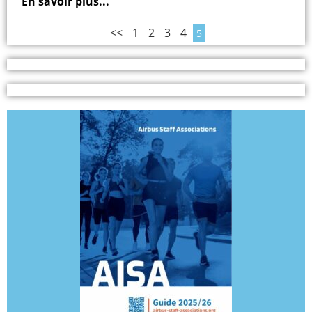
En savoir plus...
<<
1
2
3
4
5