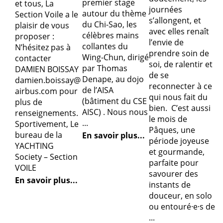
premier stage
et tous, La
journées
autour du thème
Section Voile a le
s’allongent, et
du Chi-Sao, les
plaisir de vous
avec elles renaît
célèbres mains
proposer :
l’envie de
collantes du
N’hésitez pas à
prendre soin de
Wing-Chun, dirigé
contacter
soi, de ralentir et
par Thomas
DAMIEN BOISSAY
de se
Denape, au dojo
damien.boissay@
reconnecter à ce
de l’AISA
airbus.com pour
qui nous fait du
(bâtiment du CSE
plus de
bien. C’est aussi
AISC) . Nous nous
renseignements.
le mois de
...
Sportivement, Le
Pâques, une
bureau de la
En savoir plus...
période joyeuse
YACHTING
et gourmande,
Society – Section
parfaite pour
VOILE
savourer des
En savoir plus...
instants de
douceur, en solo
ou entouré·e·s de
...