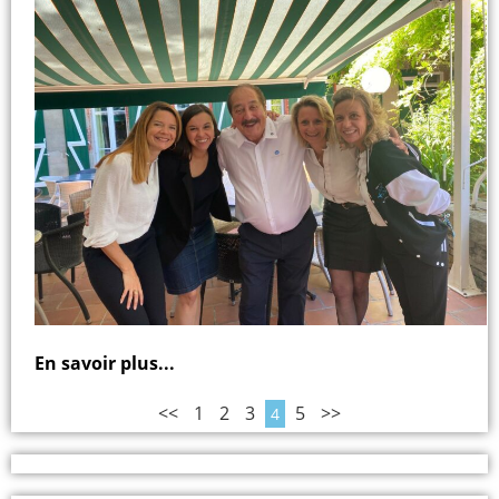
En savoir plus...
<<
1
2
3
5
>>
4