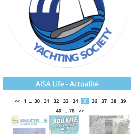
AISA Life - Actualité
<<
1
...
30
31
32
33
34
35
36
37
38
39
40
...
78
>>