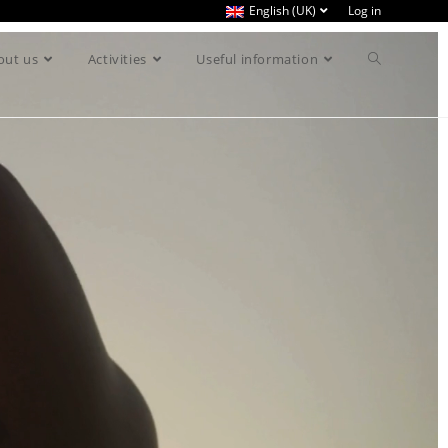
English (UK)
Log in
out us
Activities
Useful information