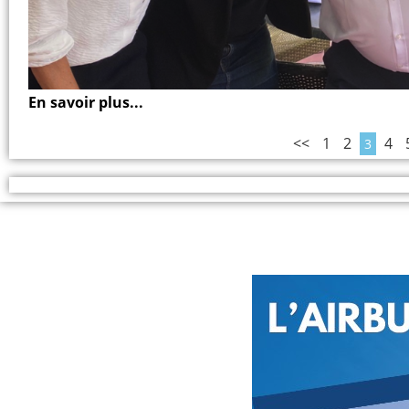
En savoir plus...
<<
1
2
4
3