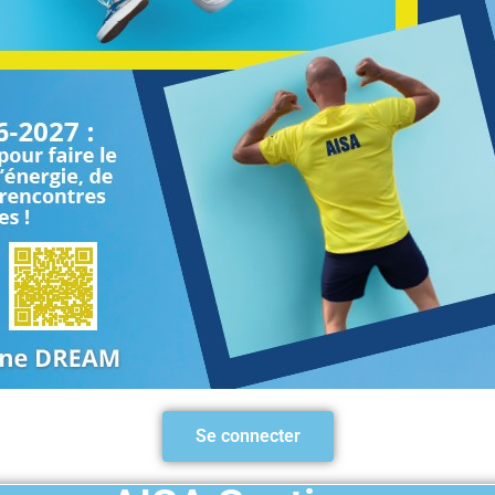
BASKET
HAND
Se connecter
VOLLEY
SOCIETY