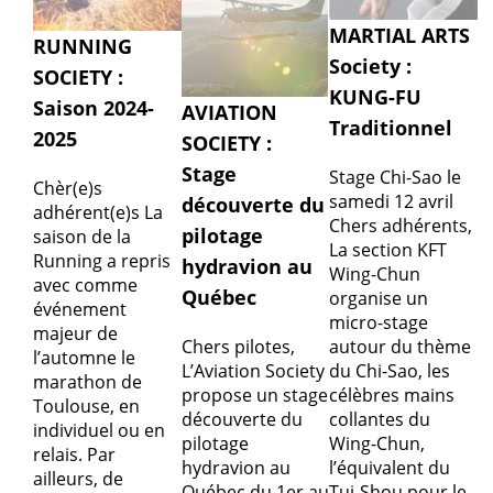
MARTIAL ARTS
RUNNING
Society :
SOCIETY :
KUNG-FU
Saison 2024-
AVIATION
Traditionnel
2025
SOCIETY :
Stage
Stage Chi-Sao le
Chèr(e)s
samedi 12 avril
découverte du
adhérent(e)s La
Chers adhérents,
pilotage
saison de la
La section KFT
Running a repris
hydravion au
Wing-Chun
avec comme
Québec
organise un
événement
micro-stage
majeur de
Chers pilotes,
autour du thème
l’automne le
L’Aviation Society
du Chi-Sao, les
marathon de
propose un stage
célèbres mains
Toulouse, en
découverte du
collantes du
individuel ou en
pilotage
Wing-Chun,
relais. Par
hydravion au
l’équivalent du
ailleurs, de
Québec du 1er au
Tui-Shou pour le