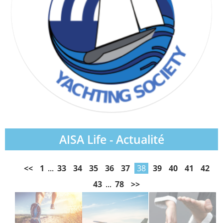
AISA Life - Actualité
<<
1
...
33
34
35
36
37
38
39
40
41
42
43
...
78
>>