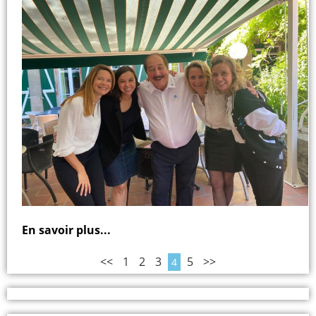
En savoir plus...
<<
1
2
3
5
>>
4