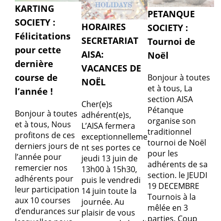
KARTING
PETANQUE
SOCIETY :
HORAIRES
SOCIETY :
Félicitations
SECRETARIAT
Tournoi de
pour cette
AISA:
Noël
dernière
VACANCES DE
course de
Bonjour à toutes
NOËL
et à tous, La
l’année !
section AISA
Cher(e)s
Pétanque
Bonjour à toutes
adhérent(e)s,
organise son
et à tous, Nous
L’AISA fermera
traditionnel
profitons de ces
exceptionnelleme
tournoi de Noël
derniers jours de
nt ses portes ce
pour les
l’année pour
jeudi 13 juin de
adhérents de sa
remercier nos
13h00 à 15h30,
section. le JEUDI
adhérents pour
puis le vendredi
19 DECEMBRE
leur participation
14 juin toute la
Tournois à la
aux 10 courses
journée. Au
mêlée en 3
d’endurances sur
plaisir de vous
parties. Coup