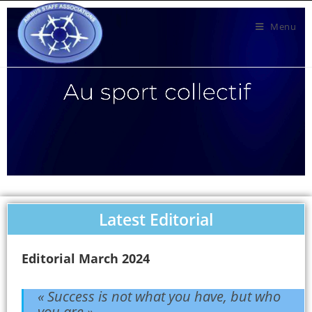
Menu
Latest Editorial
Editorial March 2024
« Success is not what you have, but who
you are ».