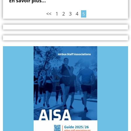
En savoir plus...
<<
1
2
3
4
5