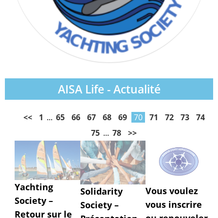
AISA Life - Actualité
<<
1
...
65
66
67
68
69
70
71
72
73
74
75
...
78
>>
Yachting
Vous voulez
Solidarity
Society –
vous inscrire
Society –
Retour sur le