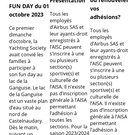
ou renouveler
Présentation
FUN DAY du 01
vos
Tous les
octobre 2023
adhésions?
employés
d’Airbus SAS et
Ce premier
Tous les
leur ayants-droit
dimanche
employés
enregistrés à
d’octobre, la
d’Airbus SAS et
l’AISC peuvent
Yachting Society
leur ayants-droit
s’inscrire à une
avait convié les
enregistrés à
ou plusieurs
familles à
l’AISC peuvent
section(s)
participer à
s’inscrire à une
sportive(s) et
son fun day au
ou plusieurs
culturelle de
lac de la
section(s)
l’AISA. Il n’existe
Ganguise. Le lac
sportive(s) et
pas d’inscription
de la Ganguise
culturelle de
générale à l’AISA
est un vaste plan
l’AISA. Il n’existe
permettant
d’eau situé au
pas d’inscription
l’adhésion à
nord de
générale à l’AISA
toutes les
Castelnaudary.
permettant
sections. Pour la
Dès le matin,
l’adhésion à
saison 2023/2024
suivant un