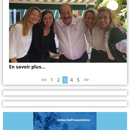
En savoir plus...
<<
1
2
4
5
>>
3