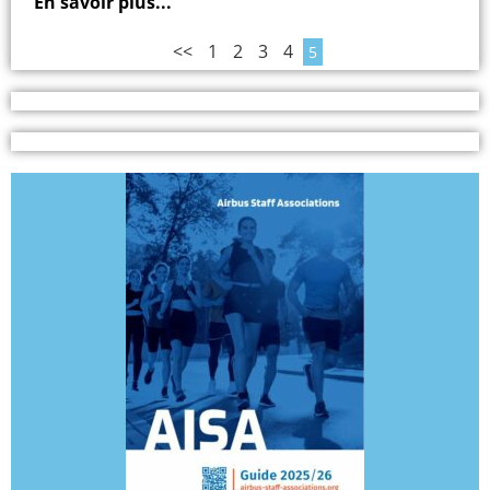
En savoir plus...
<<
1
2
3
4
5