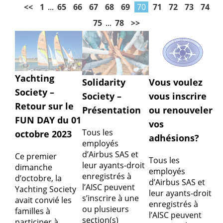
<<
1
...
65
66
67
68
69
70
71
72
73
74
75
...
78
>>
Yachting
Vous voulez
Solidarity
Society –
vous inscrire
Society –
Retour sur le
ou renouveler
Présentation
FUN DAY du 01
vos
Tous les
octobre 2023
adhésions?
employés
d’Airbus SAS et
Ce premier
Tous les
leur ayants-droit
dimanche
employés
enregistrés à
d’octobre, la
d’Airbus SAS et
l’AISC peuvent
Yachting Society
leur ayants-droit
s’inscrire à une
avait convié les
enregistrés à
ou plusieurs
familles à
l’AISC peuvent
section(s)
participer à