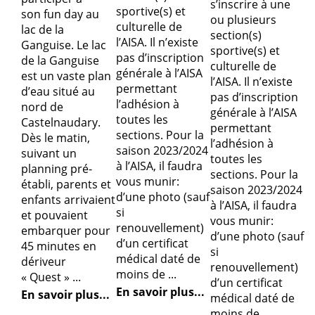
s’inscrire à une
sportive(s) et
son fun day au
ou plusieurs
culturelle de
lac de la
section(s)
l’AISA. Il n’existe
Ganguise. Le lac
sportive(s) et
pas d’inscription
de la Ganguise
culturelle de
générale à l’AISA
est un vaste plan
l’AISA. Il n’existe
permettant
d’eau situé au
pas d’inscription
l’adhésion à
nord de
générale à l’AISA
toutes les
Castelnaudary.
permettant
sections. Pour la
Dès le matin,
l’adhésion à
saison 2023/2024
suivant un
toutes les
à l’AISA, il faudra
planning pré-
sections. Pour la
vous munir:
établi, parents et
saison 2023/2024
d’une photo (sauf
enfants arrivaient
à l’AISA, il faudra
si
et pouvaient
vous munir:
renouvellement)
embarquer pour
d’une photo (sauf
d’un certificat
45 minutes en
si
médical daté de
dériveur
renouvellement)
moins de ...
« Quest » ...
d’un certificat
En savoir plus...
En savoir plus...
médical daté de
moins de ...