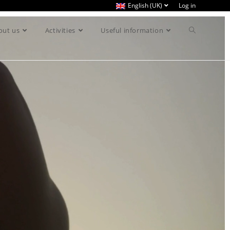
English (UK)
Log in
out us
Activities
Useful information