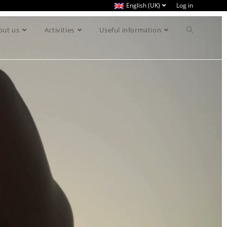
English (UK)
Log in
out us
Activities
Useful information