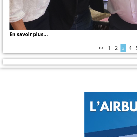
En savoir plus...
<<
1
2
4
3