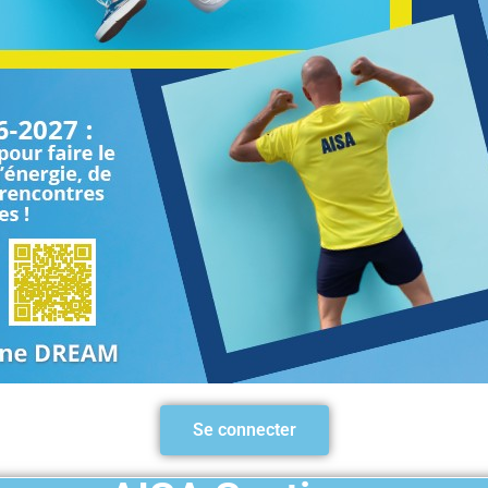
BASKET
HAND
Se connecter
VOLLEY
SOCIETY