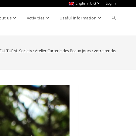
English (UK)
Log in
out us
Activities
Useful information
CULTURAL Society : Atelier Carterie des Beaux Jours : votre rendez-vous à n