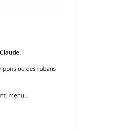
n-Claude
.
tampons ou des rubans
ment, menu…