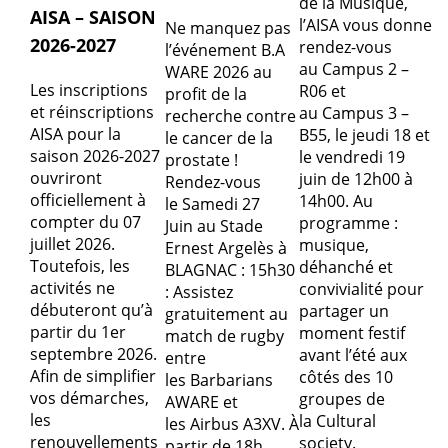
de la Musique,
AISA – SAISON
l’AISA vous donne
Ne manquez pas
2026-2027
rendez-vous
l’événement B.A
au Campus 2 –
WARE 2026 au
Les inscriptions
R06 et
profit de la
et réinscriptions
au Campus 3 –
recherche contre
AISA pour la
B55, le jeudi 18 et
le cancer de la
saison 2026-2027
le vendredi 19
prostate !
ouvriront
juin de 12h00 à
Rendez-vous
officiellement à
14h00. Au
le Samedi 27
compter du 07
programme :
Juin au Stade
juillet 2026.
musique,
Ernest Argelès à
Toutefois, les
déhanché et
BLAGNAC : 15h30
activités ne
convivialité pour
: Assistez
débuteront qu’à
partager un
gratuitement au
partir du 1er
moment festif
match de rugby
septembre 2026.
avant l’été aux
entre
Afin de simplifier
côtés des 10
les Barbarians
vos démarches,
groupes de
AWARE et
les
la Cultural
les Airbus A3XV. À
renouvellements
society.
partir de 18h