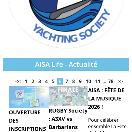
AISA Life - Actualité
<<
1
2
3
4
5
6
7
8
9
10
11
...
78
>>
AISA : FÊTE DE
LA MUSIQUE
2026 !
RUGBY Society
OUVERTURE
: A3XV vs
Pour célébrer
DES
ensemble La Fête
Barbarians
INSCRIPTIONS