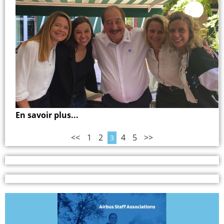
En savoir plus...
<<
1
2
4
5
>>
3