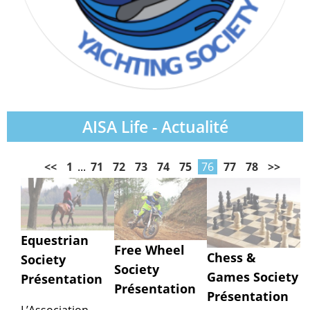
AISA Life - Actualité
<<
1
...
71
72
73
74
75
76
77
78
>>
Equestrian
Free Wheel
Chess &
Society
Society
Games Society
Présentation
Présentation
Présentation
L’Association