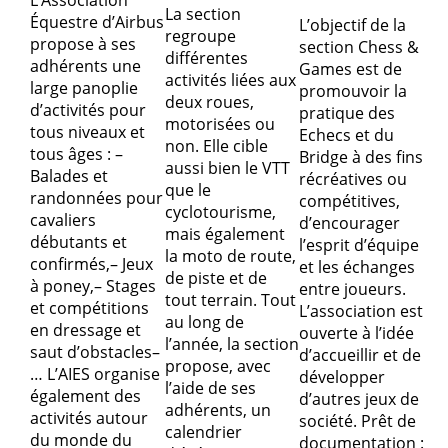
La section
Équestre d’Airbus
L’objectif de la
regroupe
propose à ses
section Chess &
différentes
adhérents une
Games est de
activités liées aux
large panoplie
promouvoir la
deux roues,
d’activités pour
pratique des
motorisées ou
tous niveaux et
Echecs et du
non. Elle cible
tous âges : –
Bridge à des fins
aussi bien le VTT
Balades et
récréatives ou
que le
randonnées pour
compétitives,
cyclotourisme,
cavaliers
d’encourager
mais également
débutants et
l’esprit d’équipe
la moto de route,
confirmés,– Jeux
et les échanges
de piste et de
à poney,– Stages
entre joueurs.
tout terrain. Tout
et compétitions
L’association est
au long de
en dressage et
ouverte à l’idée
l’année, la section
saut d’obstacles–
d’accueillir et de
propose, avec
… L’AIES organise
développer
l’aide de ses
également des
d’autres jeux de
adhérents, un
activités autour
société. Prêt de
calendrier
du monde du
documentation :