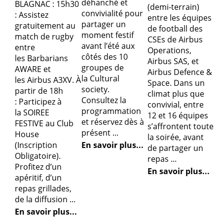
déhanché et
BLAGNAC : 15h30
(demi-terrain)
convivialité pour
: Assistez
entre les équipes
partager un
gratuitement au
de football des
moment festif
match de rugby
CSEs de Airbus
avant l’été aux
entre
Operations,
côtés des 10
les Barbarians
Airbus SAS, et
groupes de
AWARE et
Airbus Defence &
la Cultural
les Airbus A3XV. À
Space. Dans un
society.
partir de 18h
climat plus que
Consultez la
: Participez à
convivial, entre
programmation
la SOIREE
12 et 16 équipes
et réservez dès à
FESTIVE au Club
s’affrontent toute
présent ...
House
la soirée, avant
En savoir plus...
(Inscription
de partager un
Obligatoire).
repas ...
Profitez d’un
En savoir plus...
apéritif, d’un
repas grillades,
de la diffusion ...
En savoir plus...