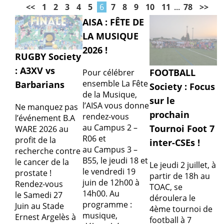
<<
1
2
3
4
5
6
7
8
9
10
11
...
78
>>
AISA : FÊTE DE
LA MUSIQUE
2026 !
RUGBY Society
: A3XV vs
FOOTBALL
Pour célébrer
ensemble La Fête
Barbarians
Society : Focus
de la Musique,
sur le
l’AISA vous donne
Ne manquez pas
prochain
rendez-vous
l’événement B.A
au Campus 2 –
Tournoi Foot 7
WARE 2026 au
R06 et
profit de la
inter-CSEs !
au Campus 3 –
recherche contre
B55, le jeudi 18 et
le cancer de la
Le jeudi 2 juillet, à
le vendredi 19
prostate !
partir de 18h au
juin de 12h00 à
Rendez-vous
TOAC, se
14h00. Au
le Samedi 27
déroulera le
programme :
Juin au Stade
4ème tournoi de
musique,
Ernest Argelès à
football à 7