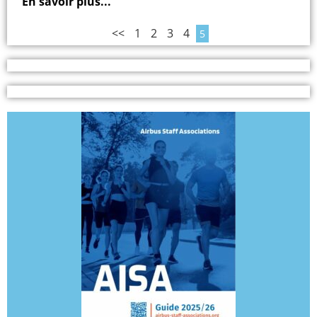
En savoir plus...
<<
1
2
3
4
5